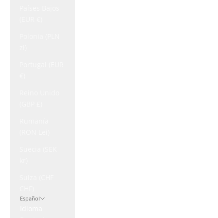
Países Bajos
(EUR €)
Polonia (PLN
zł)
Portugal (EUR
€)
Reino Unido
(GBP £)
Rumanía
(RON Lei)
Suecia (SEK
kr)
Suiza (CHF
CHF)
Español
Idioma