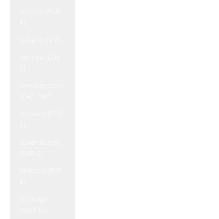
Irlanda (EUR
€)
Italia (EUR €)
Letonia (EUR
€)
Liechtenstein
(CHF CHF)
Lituania (EUR
€)
Luxemburgo
(EUR €)
Mónaco (EUR
€)
Noruega
(NOK kr)