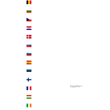
Bélgica (EUR €)
Bulgaria (EUR €)
Chequia (CZK Kč)
Croacia (EUR €)
Dinamarca (DKK kr.)
Eslovaquia (EUR €)
Eslovenia (EUR €)
España (EUR €)
Estonia (EUR €)
Finlandia (EUR €)
Español
Francia (EUR €)
Idioma
Hungría (HUF Ft)
Deutsch
Irlanda (EUR €)
English