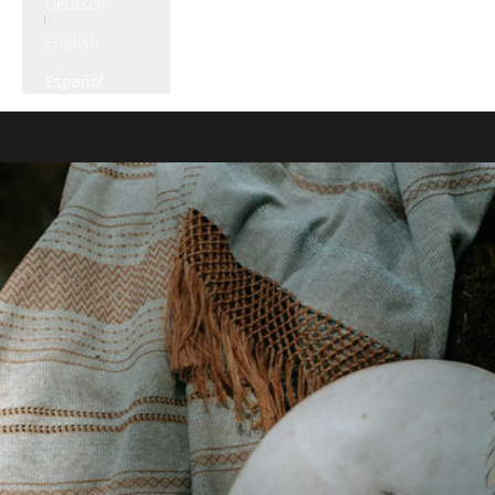
Deutsch
English
Español
Cesta
La cesta está vacía