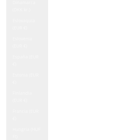
Dinamarca
(DKK kr.)
Eslovaquia
(EUR €)
Eslovenia
(EUR €)
España (EUR
€)
Estonia (EUR
€)
Finlandia
(EUR €)
Francia (EUR
€)
Hungría (HUF
Ft)