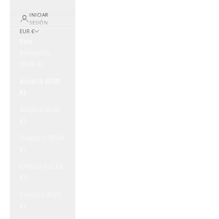
INICIAR
SESIÓN
EUR €
País
Alemania
(EUR €)
Austria (EUR
€)
Bélgica (EUR
€)
Bulgaria (EUR
€)
Chequia (CZK
Kč)
Croacia (EUR
€)