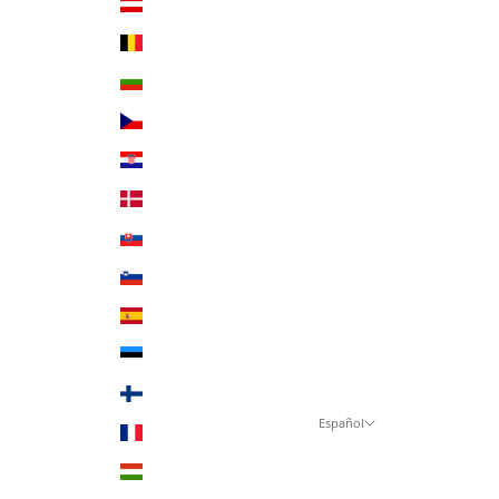
Austria (EUR €)
Bélgica (EUR €)
Bulgaria (EUR €)
Chequia (CZK Kč)
Croacia (EUR €)
Dinamarca (DKK kr.)
Eslovaquia (EUR €)
Eslovenia (EUR €)
España (EUR €)
Estonia (EUR €)
Finlandia (EUR €)
Español
Francia (EUR €)
Idioma
Hungría (HUF Ft)
Deutsch