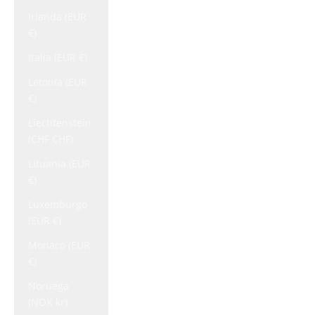
Irlanda (EUR
€)
Italia (EUR €)
Letonia (EUR
€)
Liechtenstein
(CHF CHF)
Lituania (EUR
€)
Luxemburgo
(EUR €)
Mónaco (EUR
€)
Noruega
(NOK kr)