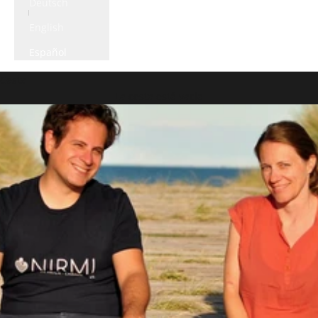
Deutsch
English
Español
Cesta
La cesta está vacía