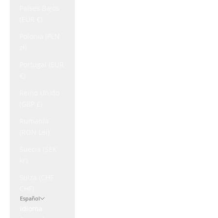
Países Bajos
(EUR €)
Polonia (PLN
zł)
Portugal (EUR
€)
Reino Unido
(GBP £)
Rumanía
(RON Lei)
Suecia (SEK
kr)
Suiza (CHF
CHF)
Español
Idioma