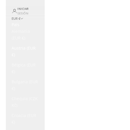
INICIAR
SESIÓN
EUR €
País
Alemania
(EUR €)
Austria (EUR
€)
Bélgica (EUR
€)
Bulgaria (EUR
€)
Chequia (CZK
Kč)
Croacia (EUR
€)