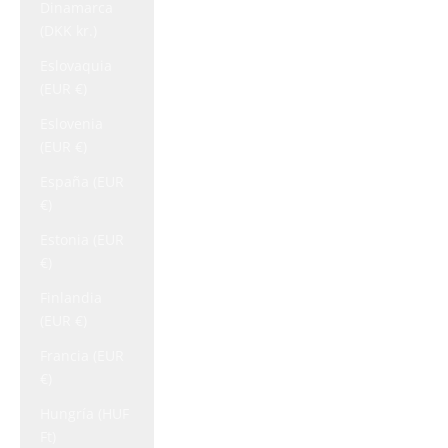
Dinamarca
(DKK kr.)
Eslovaquia
(EUR €)
Eslovenia
(EUR €)
España (EUR
€)
Estonia (EUR
€)
Finlandia
(EUR €)
Francia (EUR
€)
Hungría (HUF
Ft)